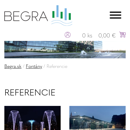
0 ks
0,00 €
Begra.sk
/
Fontány
/
Referencie
REFERENCIE