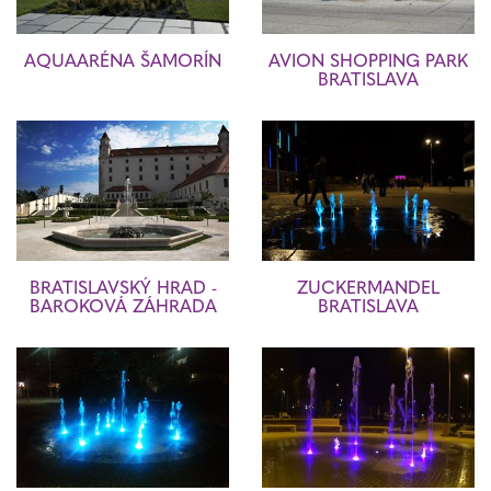
AQUAARÉNA ŠAMORÍN
AVION SHOPPING PARK
BRATISLAVA
BRATISLAVSKÝ HRAD -
ZUCKERMANDEL
BAROKOVÁ ZÁHRADA
BRATISLAVA