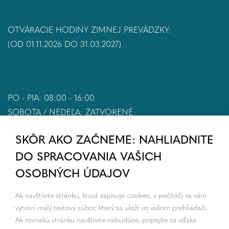
OTVÁRACIE HODINY ZIMNEJ PREVÁDZKY:
(OD 01.11.2026 DO 31.03.2027)
PO - PIA: 08:00 - 16:00
SOBOTA / NEDEĽA: ZATVORENÉ
SKÔR AKO ZAČNEME: NAHLIADNITE
DO SPRACOVANIA VAŠICH
OSOBNÝCH ÚDAJOV
Ak navštívite stránku, ktorá zapisuje cookies, v počítači sa vám
vytvorí malý textový súbor, ktorý sa uloží vo vašom prehliadači.
Ak rovnakú stránku navštívite nabudúce, pripojíte sa vďaka