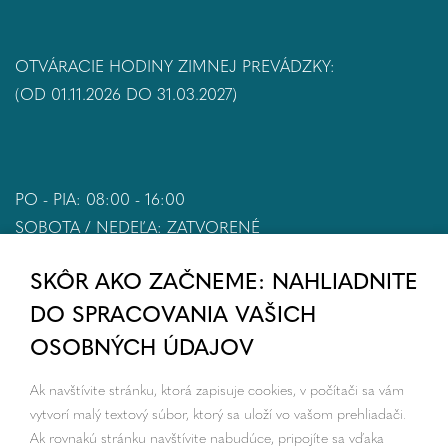
OTVÁRACIE HODINY ZIMNEJ PREVÁDZKY:
(OD 01.11.2026 DO 31.03.2027)
PO - PIA: 08:00 - 16:00
SOBOTA / NEDEĽA: ZATVORENÉ
SKÔR AKO ZAČNEME: NAHLIADNITE
DO SPRACOVANIA VAŠICH
OSOBNÝCH ÚDAJOV
Ak navštívite stránku, ktorá zapisuje cookies, v počítači sa vám
vytvorí malý textový súbor, ktorý sa uloží vo vašom prehliadači.
Ak rovnakú stránku navštívite nabudúce, pripojíte sa vďaka