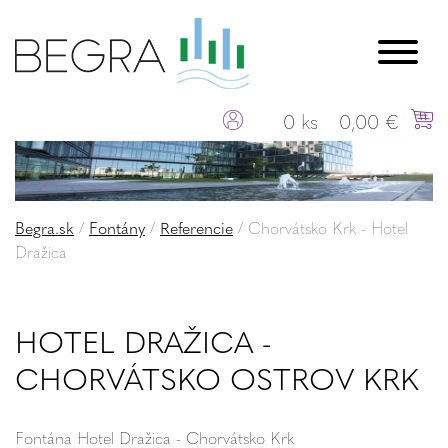
0 ks
0,00 €
Begra.sk
/
Fontány
/
Referencie
/
Chorvátsko Krk - Hotel
Dražica
HOTEL DRAŽICA -
CHORVÁTSKO OSTROV KRK
Fontána Hotel Dražica - Chorvátsko Krk