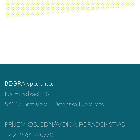
BEGRA spo. s r.o.
Na Hriadkach 15
841 17 Bratislava - Devínska Nová Ves
PRÍJEM OBJEDNÁVOK A PORADENSTVO
+421 2 64 770770