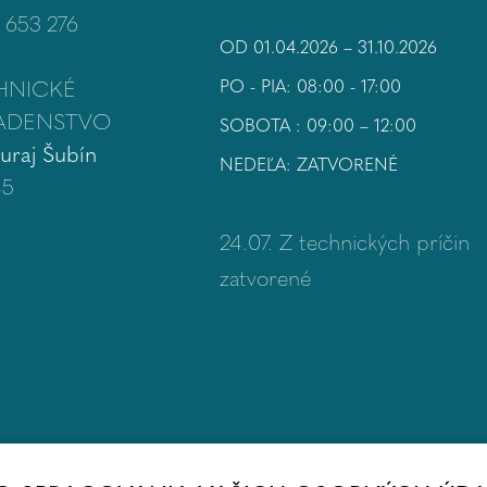
 653 276
OD 01.04.2026 – 31.10.2026
HNICKÉ
PO - PIA: 08:00 - 17:00
ADENSTVO
SOBOTA : 09:00 – 12:00
Juraj Šubín
NEDEĽA: ZATVORENÉ
45
24.07. Z technických príčin
zatvorené
OTVÁRACIE HODINY ZIMNEJ