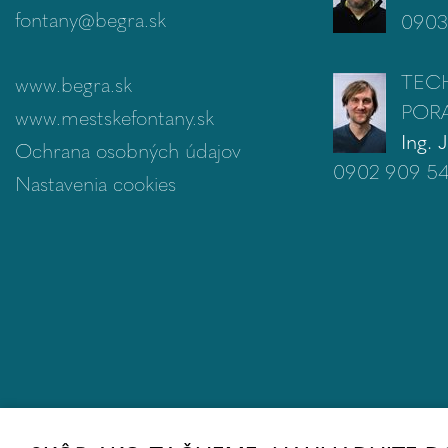
fontany@begra.sk
0903
TEC
www.begra.sk
POR
www.mestskefontany.sk
Ing. 
Ochrana osobných údajov
0902 909 5
Nastavenia cookies