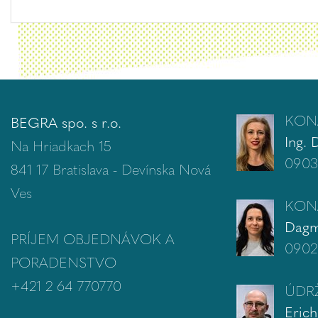
KON
BEGRA spo. s r.o.
Ing. 
Na Hriadkach 15
0903
841 17 Bratislava - Devínska Nová
Ves
KON
Dagm
PRÍJEM OBJEDNÁVOK A
0902
PORADENSTVO
+421 2 64 770770
ÚDRŽ
Erich