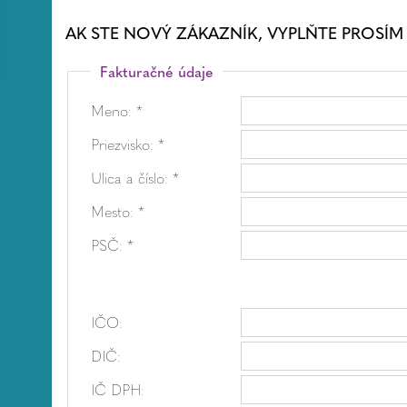
AK STE NOVÝ ZÁKAZNÍK, VYPLŇTE PROSÍM
Fakturačné údaje
Meno: *
Priezvisko: *
Ulica a číslo: *
Mesto: *
PSČ: *
IČO:
DIČ:
IČ DPH: