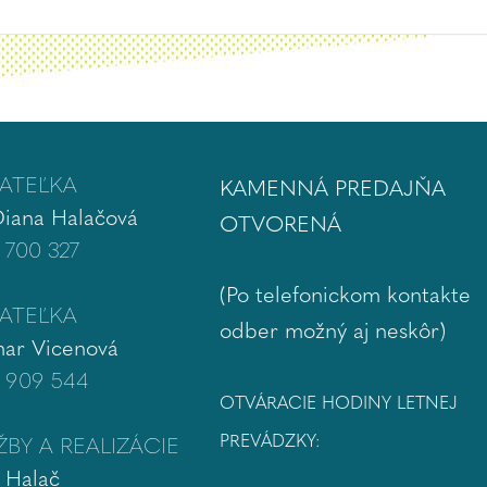
ATEĽKA
KAMENNÁ PREDAJŇA
Diana Halačová
OTVORENÁ
 700 327
(Po telefonickom kontakte
ATEĽKA
odber možný aj neskôr)
ar Vicenová
 909 544
OTVÁRACIE HODINY LETNEJ
PREVÁDZKY:
BY A REALIZÁCIE
 Halač