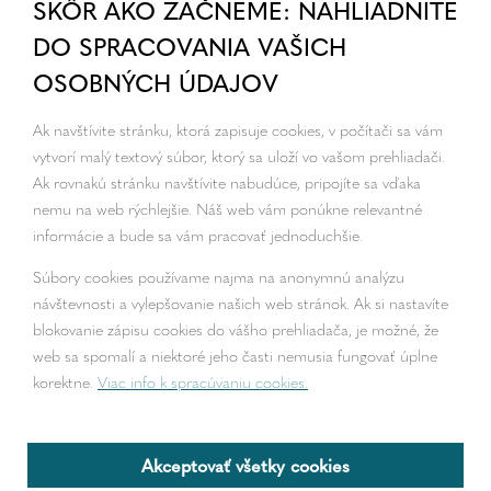
SKÔR AKO ZAČNEME: NAHLIADNITE
DO SPRACOVANIA VAŠICH
OSOBNÝCH ÚDAJOV
Ak navštívite stránku, ktorá zapisuje cookies, v počítači sa vám
vytvorí malý textový súbor, ktorý sa uloží vo vašom prehliadači.
Ak rovnakú stránku navštívite nabudúce, pripojíte sa vďaka
nemu na web rýchlejšie. Náš web vám ponúkne relevantné
informácie a bude sa vám pracovať jednoduchšie.
Súbory cookies používame najmä na anonymnú analýzu
návštevnosti a vylepšovanie našich web stránok. Ak si nastavíte
blokovanie zápisu cookies do vášho prehliadača, je možné, že
web sa spomalí a niektoré jeho časti nemusia fungovať úplne
korektne.
Viac info k spracúvaniu cookies.