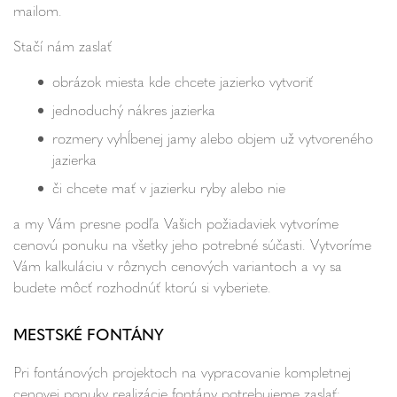
mailom.
Stačí nám zaslať
obrázok miesta kde chcete jazierko vytvoriť
jednoduchý nákres jazierka
rozmery vyhĺbenej jamy alebo objem už vytvoreného
jazierka
či chcete mať v jazierku ryby alebo nie
a my Vám presne podľa Vašich požiadaviek vytvoríme
cenovú ponuku na všetky jeho potrebné súčasti. Vytvoríme
Vám kalkuláciu v rôznych cenových variantoch a vy sa
budete môcť rozhodnúť ktorú si vyberiete.
MESTSKÉ FONTÁNY
Pri fontánových projektoch na vypracovanie kompletnej
cenovej ponuky realizácie fontány potrebujeme zaslať: