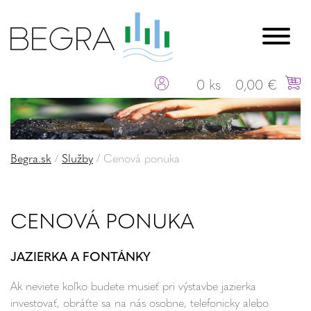
0 ks
0,00 €
Begra.sk
/
Služby
/
Cenová ponuka
CENOVÁ PONUKA
JAZIERKA A FONTÁNKY
Ak neviete koľko budete musieť pri výstavbe jazierka
investovať, obráťte sa na nás osobne, telefonicky alebo