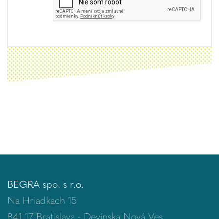
BEGRA spo. s r.o.
Na Hriadkach 15
841 17 Bratislava - Devínska Nová Ves