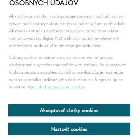
OSOBNÝCH ÚDAJOV
Ak navštívite stránku, ktorá zapisuje cookies, v počítači sa vám
vytvorí malý textový súbor, ktorý sa uloží vo vašom prehliadači.
Ak rovnakú stránku navštívite nabudúce, pripojíte sa vďaka
nemu na web rýchlejšie. Náš web vám ponúkne relevantné
informácie a bude sa vám pracovať jednoduchšie.
Súbory cookies používame najmä na anonymnú analýzu
návštevnosti a vylepšovanie našich web stránok. Ak si nastavíte
blokovanie zápisu cookies do vášho prehliadača, je možné, že
web sa spomalí a niektoré jeho časti nemusia fungovať úplne
korektne.
Viac info k spracúvaniu cookies.