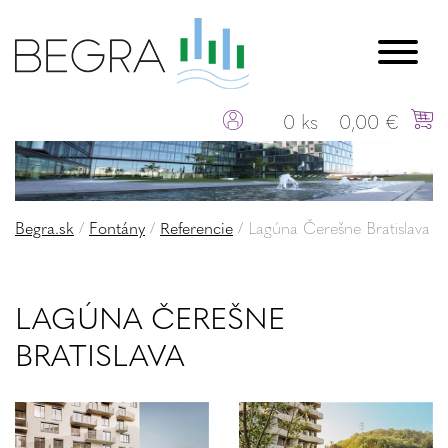
0 ks
0,00 €
Begra.sk
/
Fontány
/
Referencie
/
Lagúna Čerešne Bratislava
LAGÚNA ČEREŠNE
BRATISLAVA