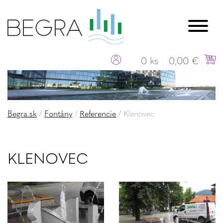
0 ks
0,00 €
Begra.sk
/
Fontány
/
Referencie
/
Klenovec
KLENOVEC