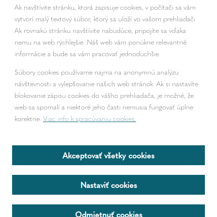
Ak navštívite stránku, ktorá zapisuje cookies, v počítači sa vám
vytvorí malý textový súbor, ktorý sa uloží vo vašom prehliadači.
Ak rovnakú stránku navštívite nabudúce, pripojíte sa vďaka
nemu na web rýchlejšie. Náš web vám ponúkne relevantné
informácie a bude sa vám pracovať jednoduchšie.
Súbory cookies používame najmä na anonymnú analýzu
návštevnosti a vylepšovanie našich web stránok. Ak si nastavíte
blokovanie zápisu cookies do vášho prehliadača, je možné, že
web sa spomalí a niektoré jeho časti nemusia fungovať úplne
korektne.
Viac info k spracúvaniu cookies.
2018 – 2026 © begra.sk
Tvorba web stránok
a
redakčný systém
od
AlejTech, spol. s r.o.