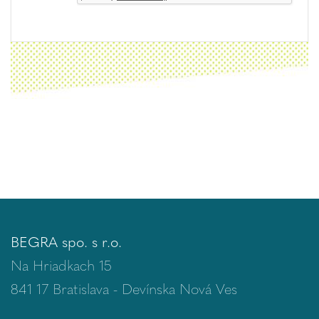
BEGRA spo. s r.o.
Na Hriadkach 15
841 17 Bratislava - Devínska Nová Ves