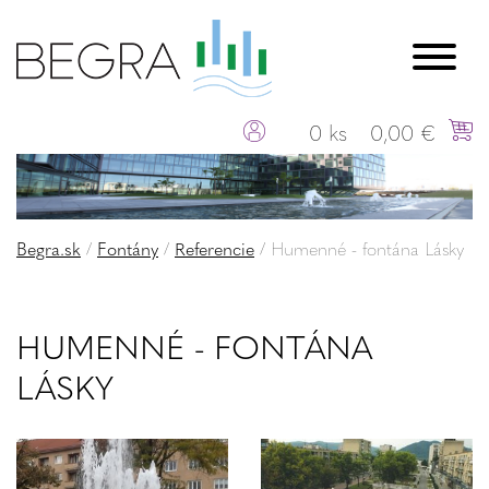
0 ks
0,00 €
Begra.sk
/
Fontány
/
Referencie
/
Humenné - fontána Lásky
HUMENNÉ - FONTÁNA
LÁSKY