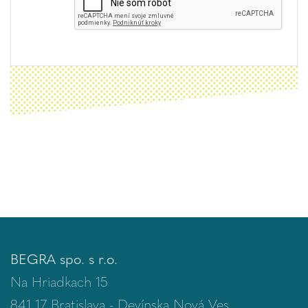
BEGRA spo. s r.o.
Na Hriadkach 15
841 17 Bratislava - Devínska Nová Ves