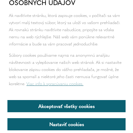
OSOBNÝCH ÚDAJOV
Ak navštívite stránku, ktorá zapisuje cookies, v počítači sa vám
vytvorí malý textový súbor, ktorý sa uloží vo vašom prehliadači.
Ak rovnakú stránku navštívite nabudúce, pripojíte sa vďaka
nemu na web rýchlejšie. Náš web vám ponúkne relevantné
informácie a bude sa vám pracovať jednoduchšie.
Súbory cookies používame najmä na anonymnú analýzu
návštevnosti a vylepšovanie našich web stránok. Ak si nastavíte
blokovanie zápisu cookies do vášho prehliadača, je možné, že
web sa spomalí a niektoré jeho časti nemusia fungovať úplne
korektne.
Viac info k spracúvaniu cookies.