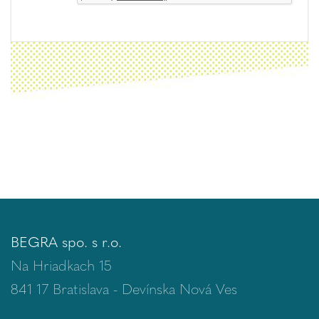
BEGRA spo. s r.o.
Na Hriadkach 15
841 17 Bratislava - Devínska Nová Ves