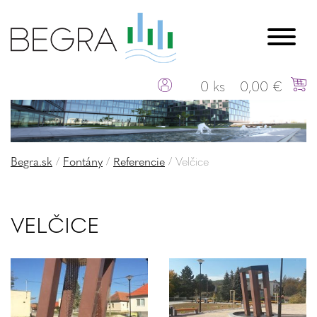
0 ks
0,00 €
Begra.sk
/
Fontány
/
Referencie
/
Velčice
VELČICE