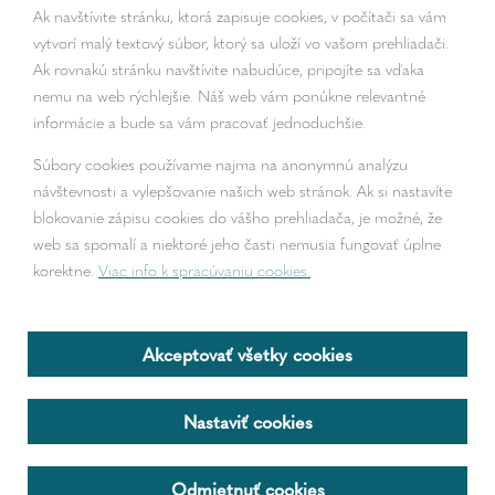
Ak navštívite stránku, ktorá zapisuje cookies, v počítači sa vám
vytvorí malý textový súbor, ktorý sa uloží vo vašom prehliadači.
Ak rovnakú stránku navštívite nabudúce, pripojíte sa vďaka
nemu na web rýchlejšie. Náš web vám ponúkne relevantné
informácie a bude sa vám pracovať jednoduchšie.
Súbory cookies používame najmä na anonymnú analýzu
návštevnosti a vylepšovanie našich web stránok. Ak si nastavíte
blokovanie zápisu cookies do vášho prehliadača, je možné, že
web sa spomalí a niektoré jeho časti nemusia fungovať úplne
korektne.
Viac info k spracúvaniu cookies.
2018 – 2026 © begra.sk
Tvorba web stránok
a
redakčný systém
od
AlejTech, spol. s r.o.