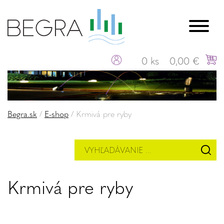
0 ks
0,00 €
Begra.sk
/
E-shop
/
Krmivá pre ryby
Krmivá pre ryby