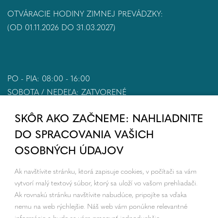
OTVÁRACIE HODINY ZIMNEJ PREVÁDZKY:
(OD 01.11.2026 DO 31.03.2027)
PO - PIA: 08:00 - 16:00
SOBOTA / NEDEĽA: ZATVORENÉ
SKÔR AKO ZAČNEME: NAHLIADNITE
DO SPRACOVANIA VAŠICH
OSOBNÝCH ÚDAJOV
Ak navštívite stránku, ktorá zapisuje cookies, v počítači sa vám
vytvorí malý textový súbor, ktorý sa uloží vo vašom prehliadači.
Ak rovnakú stránku navštívite nabudúce, pripojíte sa vďaka
nemu na web rýchlejšie. Náš web vám ponúkne relevantné
informácie a bude sa vám pracovať jednoduchšie.