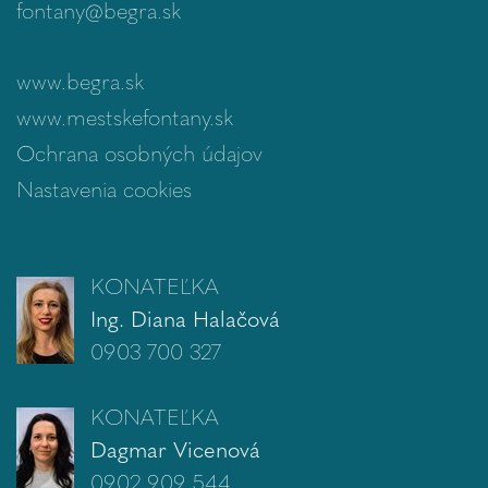
fontany@begra.sk
www.begra.sk
www.mestskefontany.sk
Ochrana osobných údajov
Nastavenia cookies
KONATEĽKA
Ing. Diana Halačová
0903 700 327
KONATEĽKA
Dagmar Vicenová
0902 909 544