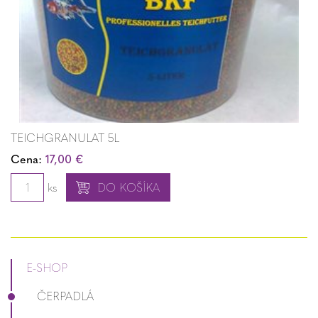
TEICHGRANULAT 5L
Cena:
17,00 €
ks
DO KOŠÍKA
E-SHOP
ČERPADLÁ