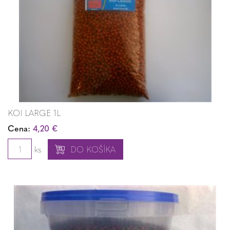
KOI LARGE 1L
Cena:
4,20 €
ks
DO KOŠÍKA