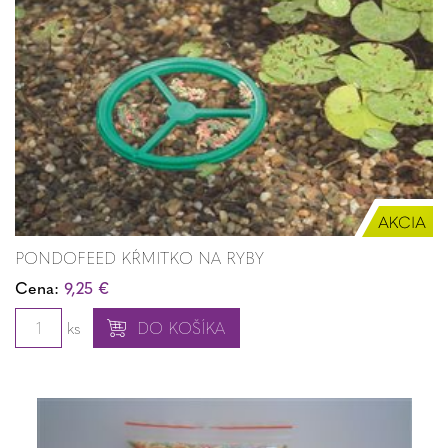
PONDOFEED KŔMITKO NA RYBY
Cena:
9,25 €
ks
DO KOŠÍKA