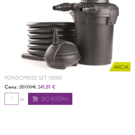
PONDOPRESS SET 10000
Cena:
257,09€
241,81 €
ks
DO KOŠÍKA