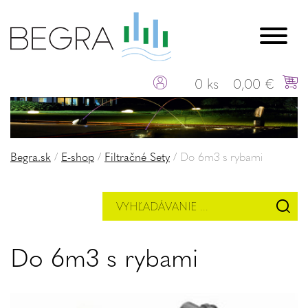
0 ks
0,00 €
Begra.sk
/
E-shop
/
Filtračné Sety
/
Do 6m3 s rybami
Do 6m3 s rybami