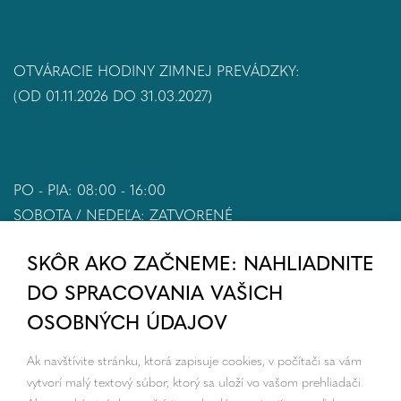
OTVÁRACIE HODINY ZIMNEJ PREVÁDZKY:
(OD 01.11.2026 DO 31.03.2027)
PO - PIA: 08:00 - 16:00
SOBOTA / NEDEĽA: ZATVORENÉ
SKÔR AKO ZAČNEME: NAHLIADNITE
DO SPRACOVANIA VAŠICH
OSOBNÝCH ÚDAJOV
Ak navštívite stránku, ktorá zapisuje cookies, v počítači sa vám
vytvorí malý textový súbor, ktorý sa uloží vo vašom prehliadači.