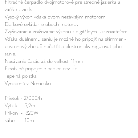
Filtračné čerpadlo dvojmotorové pre stredné jazierka a
väčšie jazierka
Vysoký výkon vďaka dvom nezávislým motorom
Diaľkové ovládanie oboch motorov
Zvyšovanie a znižovanie výkonu s digitálnym ukazovateľom
Vďaka duálnemu saniu je možné ho pripojiť na skimmer -
povrchový zberač nečistôt a elektronicky regulovať jeho
sanie.
Nasávanie častíc až do veľkosti 11mm
Flexibilné pripojenie hadice cez kĺb
Tepelná poistka
Vyrobené v Nemecku
Prietok - 27000/h
Výtlak - 5,2m
Príkon - 320W
kábel - 10m