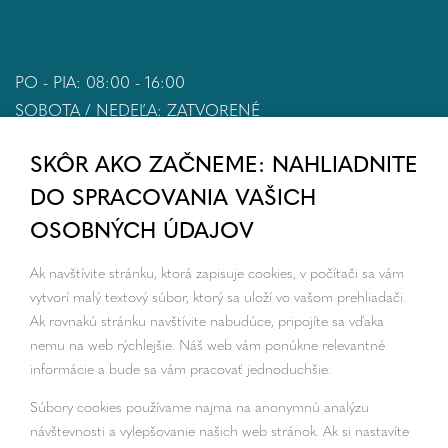
PO - PIA: 08:00 - 16:00
SOBOTA / NEDEĽA: ZATVORENÉ
SKÔR AKO ZAČNEME: NAHLIADNITE
DO SPRACOVANIA VAŠICH
OSOBNÝCH ÚDAJOV
Ak navštívite stránku, ktorá zapisuje cookies, v počítači sa vám
vytvorí malý textový súbor, ktorý sa uloží vo vašom prehliadači.
Ak rovnakú stránku navštívite nabudúce, pripojíte sa vďaka
nemu na web rýchlejšie. Náš web vám ponúkne relevantné
informácie a bude sa vám pracovať jednoduchšie.
Súbory cookies používame najmä na anonymnú analýzu
návštevnosti a vylepšovanie našich web stránok. Ak si nastavíte