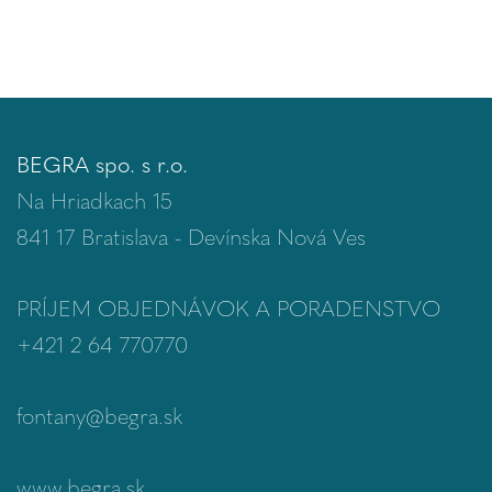
BEGRA spo. s r.o.
Na Hriadkach 15
841 17 Bratislava - Devínska Nová Ves
PRÍJEM OBJEDNÁVOK A PORADENSTVO
+421 2 64 770770
fontany@begra.sk
www.begra.sk