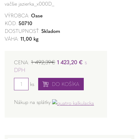
väčšie jazierka_x000D_
VÝROBCA:
Oase
KÓD:
50710
DOSTUPNOSŤ:
Skladom
VÁHA:
11,00 kg
1 492,39€
1 423,20 €
s
CENA:
DPH
ks
DO KOŠÍKA
Nákup na splátky