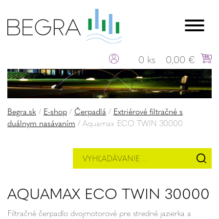
0 ks
0,00 €
Begra.sk
/
E-shop
/
Čerpadlá
/
Extriérové filtračné s
duálnym nasávaním
/
Aquamax ECO TWIN 30000
AQUAMAX ECO TWIN 30000
Filtračné čerpadlo dvojmotorové pre stredné jazierka a