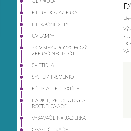
ČERPADLÁ
D
FILTRE DO JAZIERKA
Efe
FILTRAČNÉ SETY
VÝ
UV-LAMPY
KÓ
DO
SKIMMER - POVRCHOVÝ
VÁ
ZBERAČ NEČISTÔT
SVIETIDLÁ
SYSTÉM INSCENIO
FÓLIE A GEOTEXTÍLIE
HADICE, PRECHODKY A
ROZDELOVAČE
VYSÁVAČE NA JAZIERKA
OKYSLIČOVAČE