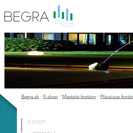
Begra.sk
/
E-shop
/
Mestské fontány
/
Plávajúce fontá
E-SHOP