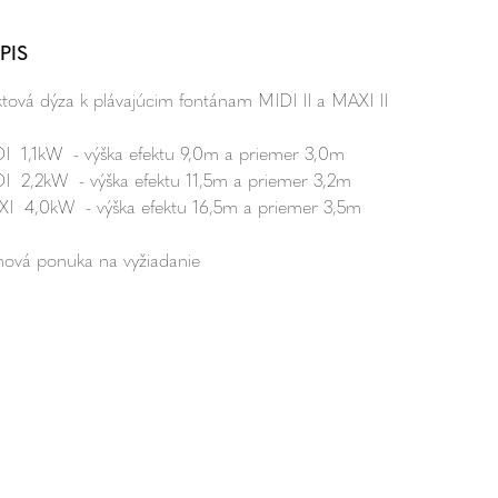
PIS
ktová dýza k plávajúcim fontánam MIDI II a MAXI II
I 1,1kW - výška efektu 9,0m a priemer 3,0m
I 2,2kW - výška efektu 11,5m a priemer 3,2m
I 4,0kW - výška efektu 16,5m a priemer 3,5m
ová ponuka na vyžiadanie