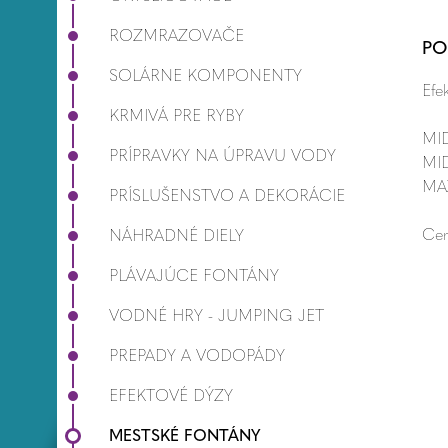
ROZMRAZOVAČE
PO
SOLÁRNE KOMPONENTY
Efe
KRMIVÁ PRE RYBY
MID
PRÍPRAVKY NA ÚPRAVU VODY
MID
MAX
PRÍSLUŠENSTVO A DEKORÁCIE
Cen
NÁHRADNÉ DIELY
PLÁVAJÚCE FONTÁNY
VODNÉ HRY - JUMPING JET
PREPADY A VODOPÁDY
EFEKTOVÉ DÝZY
MESTSKÉ FONTÁNY