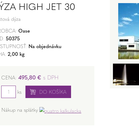
ÝZA HIGH JET 30
ktová dýza
ROBCA:
Oase
D:
50375
STUPNOSŤ:
Na objednávku
HA:
2,00 kg
495,80 €
s DPH
CENA:
ks
DO KOŠÍKA
Nákup na splátky