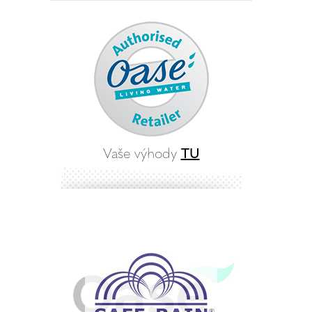
Vaše výhody
TU