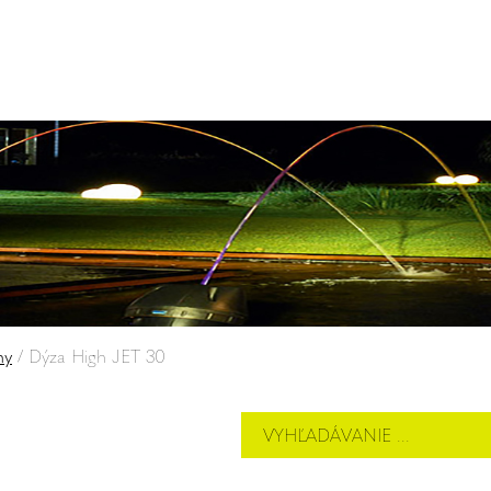
ny
/
Dýza High JET 30