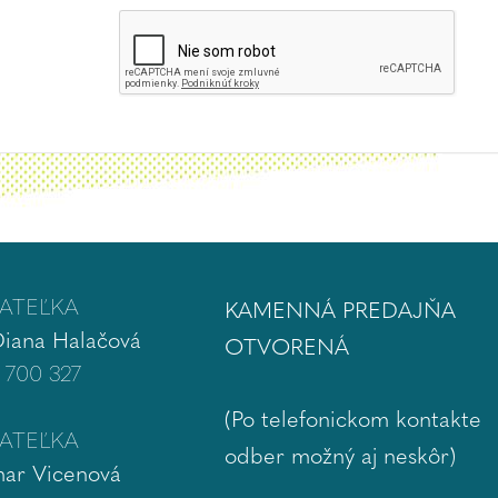
ATEĽKA
KAMENNÁ PREDAJŇA
Diana Halačová
OTVORENÁ
 700 327
(Po telefonickom kontakte
ATEĽKA
odber možný aj neskôr)
ar Vicenová