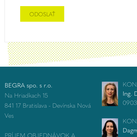
KON
BEGRA spo. s r.o.
Ing. 
Na Hriadkach 15
0903
841 17 Bratislava - Devínska Nová
Ves
KON
Dagm
PRÍJEM OBJEDNÁVOK A