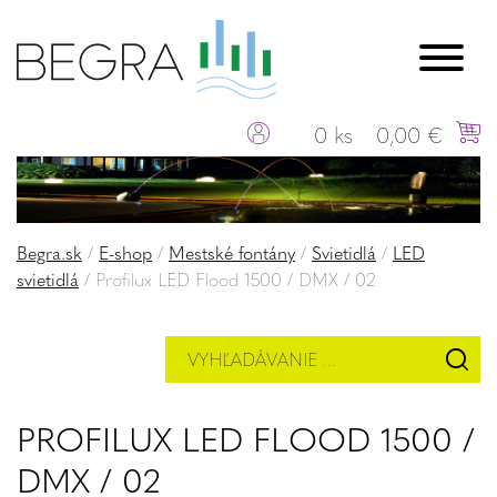
0 ks
0,00 €
Begra.sk
/
E-shop
/
Mestské fontány
/
Svietidlá
/
LED
svietidlá
/
Profilux LED Flood 1500 / DMX / 02
PROFILUX LED FLOOD 1500 /
DMX / 02