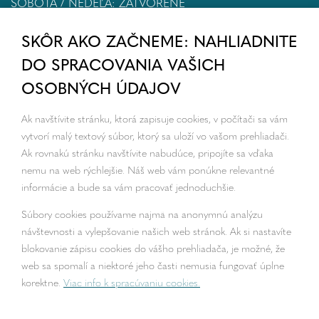
SOBOTA / NEDEĽA: ZATVORENÉ
SKÔR AKO ZAČNEME: NAHLIADNITE
DO SPRACOVANIA VAŠICH
OSOBNÝCH ÚDAJOV
Ak navštívite stránku, ktorá zapisuje cookies, v počítači sa vám
vytvorí malý textový súbor, ktorý sa uloží vo vašom prehliadači.
Ak rovnakú stránku navštívite nabudúce, pripojíte sa vďaka
nemu na web rýchlejšie. Náš web vám ponúkne relevantné
informácie a bude sa vám pracovať jednoduchšie.
Súbory cookies používame najmä na anonymnú analýzu
návštevnosti a vylepšovanie našich web stránok. Ak si nastavíte
blokovanie zápisu cookies do vášho prehliadača, je možné, že
web sa spomalí a niektoré jeho časti nemusia fungovať úplne
korektne.
Viac info k spracúvaniu cookies.