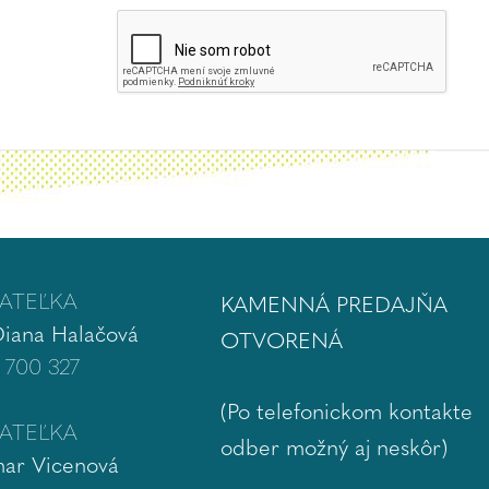
ATEĽKA
KAMENNÁ PREDAJŇA
Diana Halačová
OTVORENÁ
 700 327
(Po telefonickom kontakte
ATEĽKA
odber možný aj neskôr)
ar Vicenová