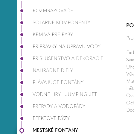
ROZMRAZOVAČE
SOLÁRNE KOMPONENTY
PO
KRMIVÁ PRE RYBY
Pro
PRÍPRAVKY NA ÚPRAVU VODY
Fa
PRÍSLUŠENSTVO A DEKORÁCIE
Svi
Uh
NÁHRADNÉ DIELY
Výk
Mat
PLÁVAJÚCE FONTÁNY
Inš
VODNÉ HRY - JUMPING JET
Ov
Oc
PREPADY A VODOPÁDY
Dod
EFEKTOVÉ DÝZY
MESTSKÉ FONTÁNY