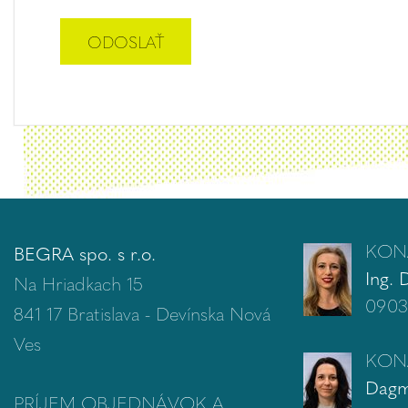
KON
BEGRA spo. s r.o.
Ing. 
Na Hriadkach 15
0903
841 17 Bratislava - Devínska Nová
Ves
KON
Dagm
PRÍJEM OBJEDNÁVOK A