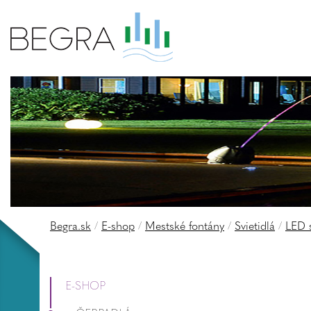
Begra.sk
/
E-shop
/
Mestské fontány
/
Svietidlá
/
LED s
E-SHOP