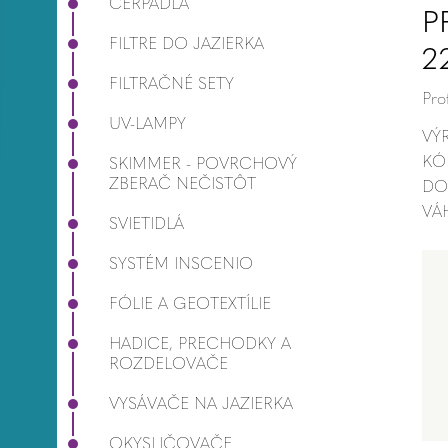
ČERPADLÁ
P
FILTRE DO JAZIERKA
2
FILTRAČNÉ SETY
Pro
UV-LAMPY
VÝ
KÓ
SKIMMER - POVRCHOVÝ
ZBERAČ NEČISTÔT
DO
VÁ
SVIETIDLÁ
SYSTÉM INSCENIO
FÓLIE A GEOTEXTÍLIE
HADICE, PRECHODKY A
ROZDELOVAČE
VYSÁVAČE NA JAZIERKA
OKYSLIČOVAČE