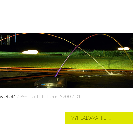
vietidlá
/
Profilux LED Flood 2200 / 01