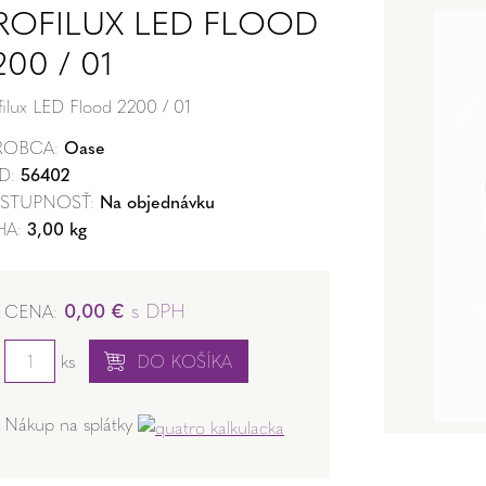
ROFILUX LED FLOOD
200 / 01
filux LED Flood 2200 / 01
ROBCA:
Oase
D:
56402
STUPNOSŤ:
Na objednávku
HA:
3,00 kg
0,00 €
s DPH
CENA:
ks
DO KOŠÍKA
Nákup na splátky