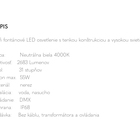
PIS
fi fontánové LED osvetlenie s tenkou konštrukciou a vysokou sviet
rba: Neutrálna biela 4000K
etivosť: 2683 Lumenov
ol: 31 stupňov
on max. 55W
eriál: nerez
talácia: voda, nasucho
ládanie: DMX
hrana: IP68
ávka: Bez káblu, transformátora a ovládania