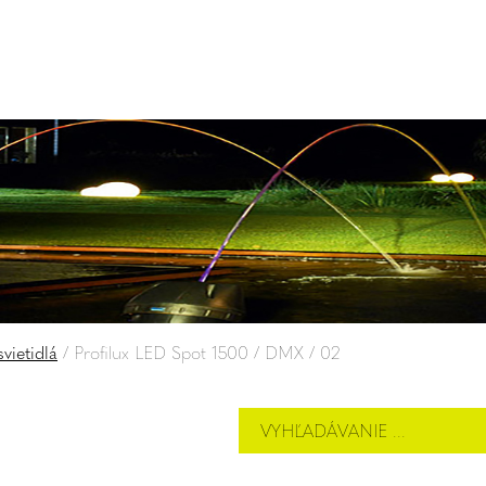
vietidlá
/
Profilux LED Spot 1500 / DMX / 02