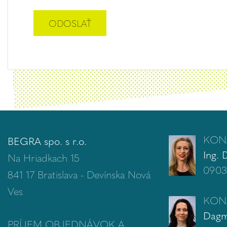
KON
BEGRA spo. s r.o.
Ing. 
Na Hriadkach 15
0903
841 17 Bratislava - Devínska Nová
Ves
KON
Dagm
PRÍJEM OBJEDNÁVOK A