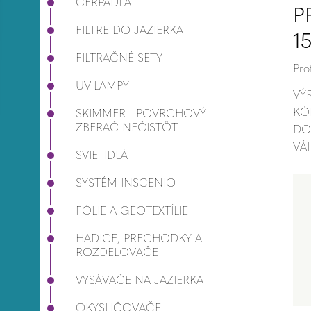
ČERPADLÁ
P
FILTRE DO JAZIERKA
1
FILTRAČNÉ SETY
Pro
UV-LAMPY
VÝ
KÓ
SKIMMER - POVRCHOVÝ
ZBERAČ NEČISTÔT
DO
VÁ
SVIETIDLÁ
SYSTÉM INSCENIO
FÓLIE A GEOTEXTÍLIE
HADICE, PRECHODKY A
ROZDELOVAČE
VYSÁVAČE NA JAZIERKA
OKYSLIČOVAČE