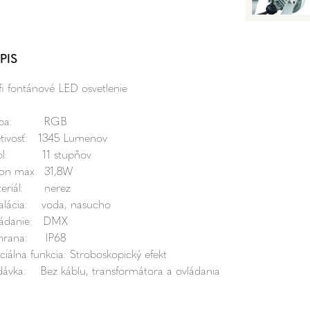
PIS
fi fontánové LED osvetlenie
rba: RGB
etivosť: 1345 Lumenov
ol: 11 stupňov
on max. 31,8W
eriál: nerez
talácia: voda, nasucho
ládanie: DMX
hrana: IP68
ciálna funkcia: Stroboskopický efekt
ávka: Bez káblu, transformátora a ovládania