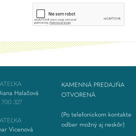
ATEĽKA
KAMENNÁ PREDAJŇA
Diana Halačová
OTVORENÁ
 700 327
(Po telefonickom kontakte
ATEĽKA
odber možný aj neskôr)
ar Vicenová