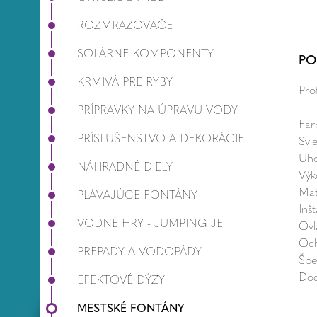
ROZMRAZOVAČE
SOLÁRNE KOMPONENTY
PO
KRMIVÁ PRE RYBY
Pro
PRÍPRAVKY NA ÚPRAVU VODY
Fa
PRÍSLUŠENSTVO A DEKORÁCIE
Svi
Uh
NÁHRADNÉ DIELY
Výk
Mat
PLÁVAJÚCE FONTÁNY
Inš
VODNÉ HRY - JUMPING JET
Ov
Oc
PREPADY A VODOPÁDY
Špe
Dod
EFEKTOVÉ DÝZY
MESTSKÉ FONTÁNY