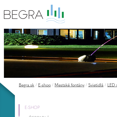
Begra.sk
/
E-shop
/
Mestské fontány
/
Svietidlá
/
LED s
E-SHOP