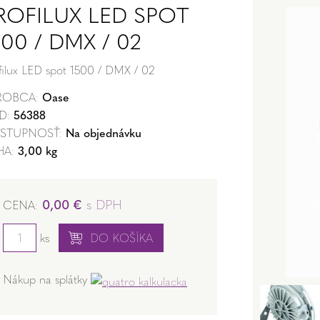
ROFILUX LED SPOT
500 / DMX / 02
filux LED spot 1500 / DMX / 02
ROBCA:
Oase
D:
56388
STUPNOSŤ:
Na objednávku
HA:
3,00 kg
0,00 €
s DPH
CENA:
ks
DO KOŠÍKA
Nákup na splátky