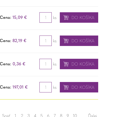
Cena:
15,09 €
ks
DO KOŠÍKA
Cena:
82,19 €
ks
DO KOŠÍKA
Cena:
0,36 €
ks
DO KOŠÍKA
Cena:
197,01 €
ks
DO KOŠÍKA
Späť
1
2
3
4
5
6
7
8
9
10
...
Ďalej