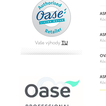
AS
Kód
AS
Kód
Vaše výhody
TU
OV
Kód
AS
Kód