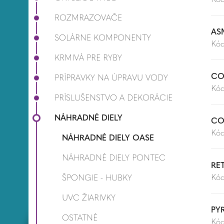
ROZMRAZOVAČE
AS
SOLÁRNE KOMPONENTY
Kód
KRMIVÁ PRE RYBY
CO
PRÍPRAVKY NA ÚPRAVU VODY
Kód
PRÍSLUŠENSTVO A DEKORÁCIE
NÁHRADNÉ DIELY
COU
Kód
NÁHRADNÉ DIELY OASE
NÁHRADNÉ DIELY PONTEC
RE
Kód
ŠPONGIE - HUBKY
UVC ŽIARIVKY
PY
OSTATNÉ
Kód