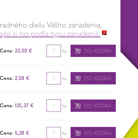
adného dielu Vášho zariadenia,
jte si ho podľa typu zariadenia.
Cena:
22,02 €
ks
DO KOŠÍKA
Cena:
2,58 €
ks
DO KOŠÍKA
Cena:
125,37 €
ks
DO KOŠÍKA
Cena:
5,28 €
ks
DO KOŠÍKA