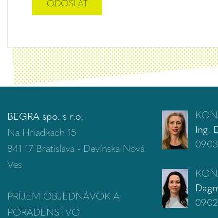
KON
BEGRA spo. s r.o.
Ing. 
Na Hriadkach 15
0903
841 17 Bratislava - Devínska Nová
Ves
KON
Dagm
PRÍJEM OBJEDNÁVOK A
0902
PORADENSTVO