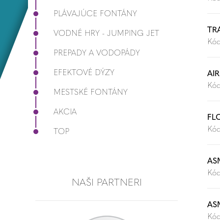
PLÁVAJÚCE FONTÁNY
TR
VODNÉ HRY - JUMPING JET
Kód
PREPADY A VODOPÁDY
EFEKTOVÉ DÝZY
AI
Kód
MESTSKÉ FONTÁNY
AKCIA
FL
Kód
TOP
AS
Kód
NAŠI PARTNERI
AS
Kód