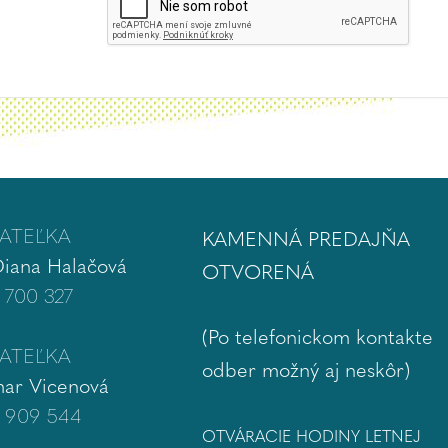
ATEĽKA
KAMENNÁ PREDAJŇA
Diana Halačová
OTVORENÁ
 700 327
(Po telefonickom kontakte
ATEĽKA
odber možný aj neskôr)
ar Vicenová
 909 544
OTVÁRACIE HODINY LETNEJ