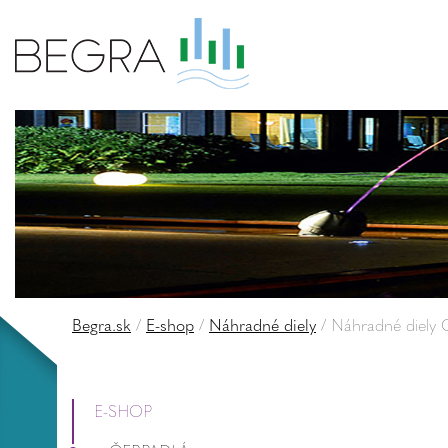
Begra.sk
/
E-shop
/
Náhradné diely
/
Náhradné diely
E-SHOP