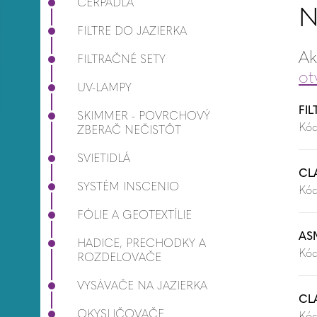
ČERPADLÁ
N
FILTRE DO JAZIERKA
Ak
FILTRAČNÉ SETY
ot
UV-LAMPY
FI
SKIMMER - POVRCHOVÝ
Kód
ZBERAČ NEČISTÔT
SVIETIDLÁ
CL
SYSTÉM INSCENIO
Kód
FÓLIE A GEOTEXTÍLIE
AS
HADICE, PRECHODKY A
Kód
ROZDELOVAČE
VYSÁVAČE NA JAZIERKA
CL
OKYSLIČOVAČE
Kód