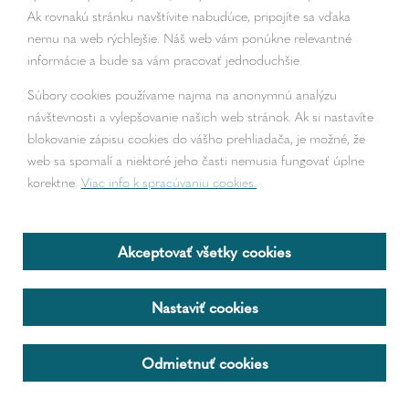
Ak rovnakú stránku navštívite nabudúce, pripojíte sa vďaka
nemu na web rýchlejšie. Náš web vám ponúkne relevantné
informácie a bude sa vám pracovať jednoduchšie.
Súbory cookies používame najmä na anonymnú analýzu
návštevnosti a vylepšovanie našich web stránok. Ak si nastavíte
blokovanie zápisu cookies do vášho prehliadača, je možné, že
web sa spomalí a niektoré jeho časti nemusia fungovať úplne
korektne.
Viac info k spracúvaniu cookies.