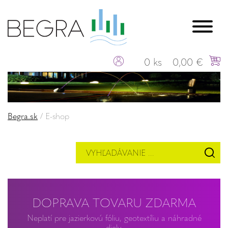
0 ks
0,00 €
Begra.sk
/
E-shop
DOPRAVA TOVARU ZDARMA
Neplatí pre jazierkovú fóliu, geotextíliu a náhradné
diely.