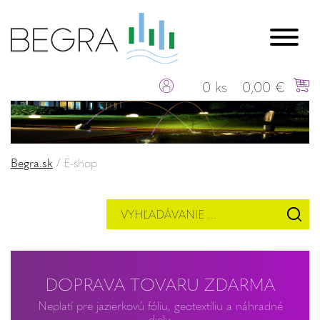
0 ks
0,00 €
Begra.sk
/
E-shop
DOPRAVA TOVARU ZDARMA
Neplatí pre jazierkovú fóliu, geotextíliu a náhradné
diely.