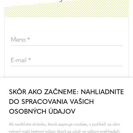
SKÔR AKO ZAČNEME: NAHLIADNITE
DO SPRACOVANIA VAŠICH
OSOBNÝCH ÚDAJOV
Ak navštívite stránku, ktorá zapisuje cookies, v počítači sa vám
vytvorí malý textový súbor, ktorý sa uloží vo vašom prehliadači.