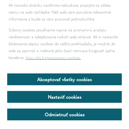
Ak rovnakú stránku navštívite nabudúce, pripojíte sa vďaka
nemu na web rýchlejšie. Náš web vám ponúkne relevantné
informácie a bude sa vám pracovať jednoduchšie.
Súbory cookies používame najmä na anonymnú analýzu
návštevnosti a vylepšovanie našich web stránok. Ak si nastavíte
blokovanie zápisu cookies do vášho prehliadača, je možné, že
web sa spomalí a niektoré jeho časti nemusia fungovať úplne
korektne.
Viac info k spracúvaniu cookies.