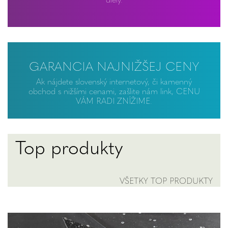
GARANCIA NAJNIŽŠEJ CENY
Ak nájdete slovenský internetový, či kamenný
obchod s nižšími cenami, zašlite nám link, CENU
VÁM RADI ZNÍŽIME.
Top produkty
VŠETKY TOP PRODUKTY