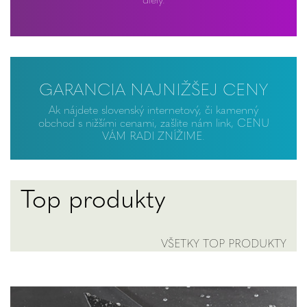
GARANCIA NAJNIŽŠEJ CENY
Ak nájdete slovenský internetový, či kamenný
obchod s nižšími cenami, zašlite nám link, CENU
VÁM RADI ZNÍŽIME.
Top produkty
VŠETKY TOP PRODUKTY