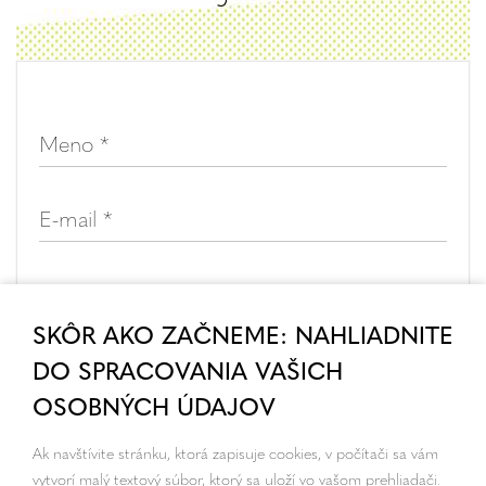
SKÔR AKO ZAČNEME: NAHLIADNITE
DO SPRACOVANIA VAŠICH
OSOBNÝCH ÚDAJOV
Ak navštívite stránku, ktorá zapisuje cookies, v počítači sa vám
vytvorí malý textový súbor, ktorý sa uloží vo vašom prehliadači.