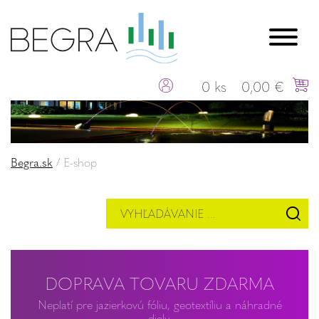
0 ks
0,00 €
Begra.sk
/
E-shop
DOPRAVA TOVARU ZDARMA
Neplatí pre jazierkovú fóliu, geotextíliu a náhradné
diely.