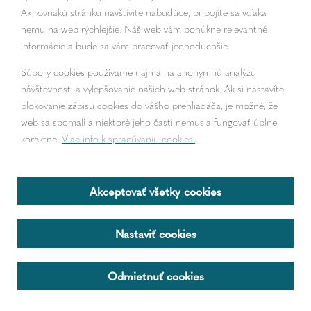
Ak rovnakú stránku navštívite nabudúce, pripojíte sa vďaka
nemu na web rýchlejšie. Náš web vám ponúkne relevantné
informácie a bude sa vám pracovať jednoduchšie.
Súbory cookies používame najmä na anonymnú analýzu
návštevnosti a vylepšovanie našich web stránok. Ak si nastavíte
blokovanie zápisu cookies do vášho prehliadača, je možné, že
web sa spomalí a niektoré jeho časti nemusia fungovať úplne
korektne.
Viac info k spracúvaniu cookies.