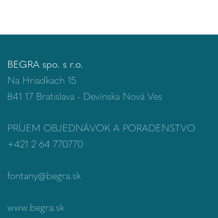
BEGRA spo. s r.o.
Na Hriadkach 15
841 17 Bratislava - Devínska Nová Ves
PRÍJEM OBJEDNÁVOK A PORADENSTVO
+421 2 64 770770
fontany@begra.sk
www.begra.sk