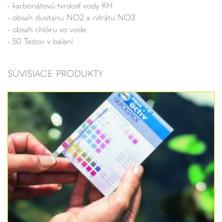
- karbonátovú tvrdosť vody KH
- obsah dusitanu NO2 a nitrátu NO3
- obsah chlóru vo vode
- 50 Testov v balení
SÚVISIACE PRODUKTY