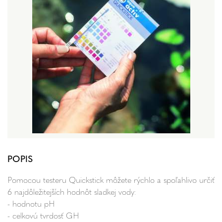
POPIS
Pomocou testeru Quickstick môžete rýchlo a spoľahlivo určiť
6 najdôležitejších hodnôt sladkej vody:
- hodnotu pH
- celkovú tvrdosť GH