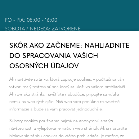
PO - PIA: 08:00 - 16:00
SOBOTA / NEDEĽA: ZATVORENÉ
SKÔR AKO ZAČNEME: NAHLIADNITE
DO SPRACOVANIA VAŠICH
OSOBNÝCH ÚDAJOV
Ak navštívite stránku, ktorá zapisuje cookies, v počítači sa vám
vytvorí malý textový súbor, ktorý sa uloží vo vašom prehliadači.
Ak rovnakú stránku navštívite nabudúce, pripojíte sa vďaka
nemu na web rýchlejšie. Náš web vám ponúkne relevantné
informácie a bude sa vám pracovať jednoduchšie.
Súbory cookies používame najmä na anonymnú analýzu
návštevnosti a vylepšovanie našich web stránok. Ak si nastavíte
blokovanie zápisu cookies do vášho prehliadača, je možné, že