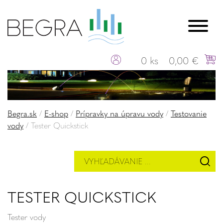
0 ks
0,00 €
Begra.sk
/
E-shop
/
Prípravky na úpravu vody
/
Testovanie
vody
/
Tester Quickstick
TESTER QUICKSTICK
Tester vody