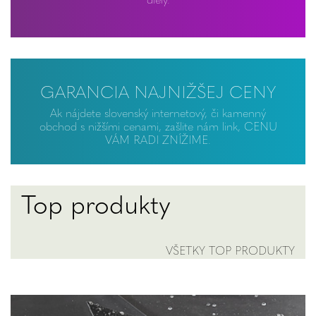
GARANCIA NAJNIŽŠEJ CENY
Ak nájdete slovenský internetový, či kamenný
obchod s nižšími cenami, zašlite nám link, CENU
VÁM RADI ZNÍŽIME.
Top produkty
VŠETKY TOP PRODUKTY