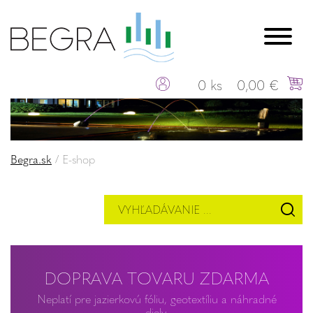
0 ks
0,00 €
Begra.sk
/
E-shop
DOPRAVA TOVARU ZDARMA
Neplatí pre jazierkovú fóliu, geotextíliu a náhradné
diely.