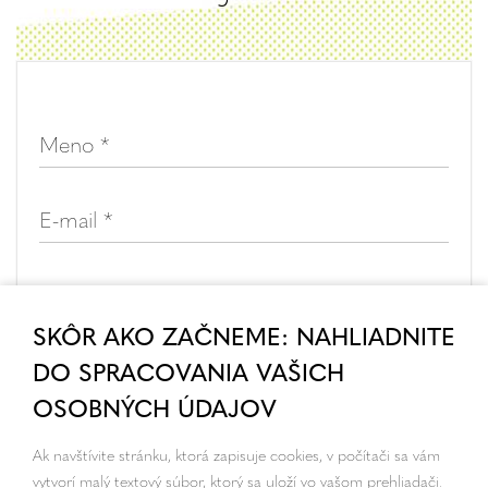
SKÔR AKO ZAČNEME: NAHLIADNITE
DO SPRACOVANIA VAŠICH
OSOBNÝCH ÚDAJOV
Ak navštívite stránku, ktorá zapisuje cookies, v počítači sa vám
vytvorí malý textový súbor, ktorý sa uloží vo vašom prehliadači.