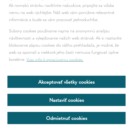
Ak rovnakú stránku navštívite nabudúce, pripojíte sa vďaka
nemu na web rýchlejšie. Náš web vám ponúkne relevantné
informácie a bude sa vám pracovať jednoduchšie.
Súbory cookies používame najmä na anonymnú analýzu
návštevnosti a vylepšovanie našich web stránok. Ak si nastavíte
blokovanie zápisu cookies do vášho prehliadača, je možné, že
web sa spomalí a niektoré jeho časti nemusia fungovať úplne
korektne.
Viac info k spracúvaniu cookies.